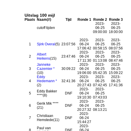
Uitslag 100 mijl
Plaats
Naam(#)
Tijd
Ronde 1
Ronde 2
Ronde 3
2023-
2023-
cutoff tijden
06-25
06-25
09:00:00
18:00:00
2023-
2023-
2023-
1
Sjirk Overal
(5)
23:07:56
06-24
06-25
06-25
17:06:42
00:58:15
08:07:56
2023-
2023-
2023-
Albert
2
23:47:46
06-24
06-25
06-25
Heikens
(15)
17:11:30
01:13:08
08:47:46
Janneke
2023-
2023-
2023-
3
Cazemier *
30:09:22
06-24
06-25
06-25
(10)
19:06:00
05:42:35
15:09:22
Eddy
2023-
2023-
2023-
4
Hedemann *
32:41:36
06-24
06-25
06-25
(2)
20:27:43
07:42:45
17:41:36
2023-
2023-
Eddy Bakker
5
DNF
06-24
06-25
****(8)
19:10:30
07:43:03
2023-
2023-
Gerik Mik ****
6
DNF
06-24
06-25
(21)
20:27:32
08:13:21
2023-
Christiaan
7
DNF
06-24
Hemstede(11)
15:44:27
2023-
Paul van
8
DNF
06-24