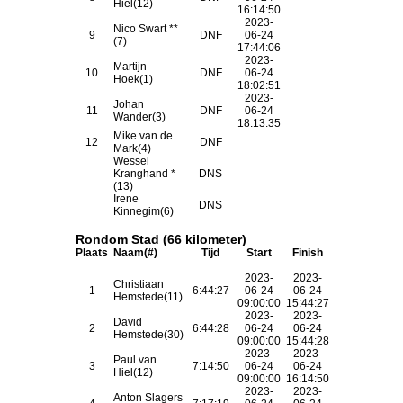
Hiel(12)
16:14:50
2023-
Nico Swart **
9
DNF
06-24
(7)
17:44:06
2023-
Martijn
10
DNF
06-24
Hoek(1)
18:02:51
2023-
Johan
11
DNF
06-24
Wander(3)
18:13:35
Mike van de
12
DNF
Mark(4)
Wessel
Kranghand *
DNS
(13)
Irene
DNS
Kinnegim(6)
Rondom Stad (66 kilometer)
Plaats
Naam(#)
Tijd
Start
Finish
2023-
2023-
Christiaan
1
6:44:27
06-24
06-24
Hemstede(11)
09:00:00
15:44:27
2023-
2023-
David
2
6:44:28
06-24
06-24
Hemstede(30)
09:00:00
15:44:28
2023-
2023-
Paul van
3
7:14:50
06-24
06-24
Hiel(12)
09:00:00
16:14:50
2023-
2023-
Anton Slagers