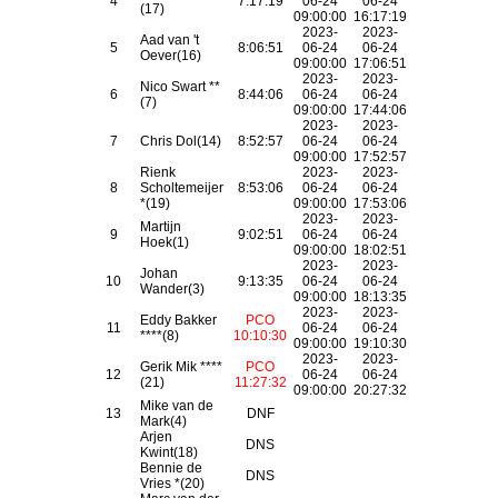
4
7:17:19
06-24
06-24
(17)
09:00:00
16:17:19
2023-
2023-
Aad van 't
5
8:06:51
06-24
06-24
Oever(16)
09:00:00
17:06:51
2023-
2023-
Nico Swart **
6
8:44:06
06-24
06-24
(7)
09:00:00
17:44:06
2023-
2023-
7
Chris Dol(14)
8:52:57
06-24
06-24
09:00:00
17:52:57
Rienk
2023-
2023-
8
Scholtemeijer
8:53:06
06-24
06-24
*(19)
09:00:00
17:53:06
2023-
2023-
Martijn
9
9:02:51
06-24
06-24
Hoek(1)
09:00:00
18:02:51
2023-
2023-
Johan
10
9:13:35
06-24
06-24
Wander(3)
09:00:00
18:13:35
2023-
2023-
Eddy Bakker
PCO
11
06-24
06-24
****(8)
10:10:30
09:00:00
19:10:30
2023-
2023-
Gerik Mik ****
PCO
12
06-24
06-24
(21)
11:27:32
09:00:00
20:27:32
Mike van de
13
DNF
Mark(4)
Arjen
DNS
Kwint(18)
Bennie de
DNS
Vries *(20)