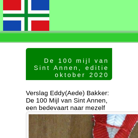
100Mijl▾
De Ronden▾
Verhalen▾
De 100 mijl van
Deelnemers
Sint Annen, editie
Uitslag
oktober 2020
Links en contact▾
Verslag Eddy(Aede) Bakker:
De 100 Mijl van Sint Annen,
een bedevaart naar mezelf