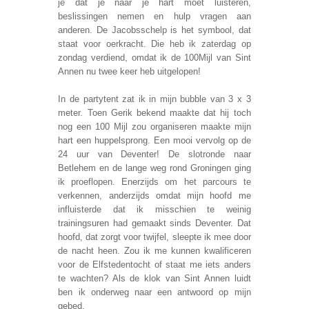
je dat je naar je hart moet luisteren,
beslissingen nemen en hulp vragen aan
anderen. De Jacobsschelp is het symbool, dat
staat voor oerkracht. Die heb ik zaterdag op
zondag verdiend, omdat ik de 100Mijl van Sint
Annen nu twee keer heb uitgelopen!
In de partytent zat ik in mijn bubble van 3 x 3
meter. Toen Gerik bekend maakte dat hij toch
nog een 100 Mijl zou organiseren maakte mijn
hart een huppelsprong. Een mooi vervolg op de
24 uur van Deventer! De slotronde naar
Betlehem en de lange weg rond Groningen ging
ik proeflopen. Enerzijds om het parcours te
verkennen, anderzijds omdat mijn hoofd me
influisterde dat ik misschien te weinig
trainingsuren had gemaakt sinds Deventer. Dat
hoofd, dat zorgt voor twijfel, sleepte ik mee door
de nacht heen. Zou ik me kunnen kwalificeren
voor de Elfstedentocht of staat me iets anders
te wachten? Als de klok van Sint Annen luidt
ben ik onderweg naar een antwoord op mijn
gebed.