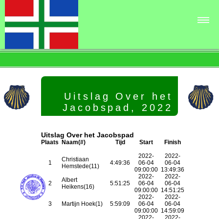
OHJ▾
Uitslagen▾
Parcours▾
Uitslag Over het
Links en contact▾
Jacobspad, 2022
Uitslag Over het Jacobspad
Plaats
Naam(#)
Tijd
Start
Finish
2022-
2022-
Christiaan
1
4:49:36
06-04
06-04
Hemstede(11)
09:00:00
13:49:36
2022-
2022-
Albert
2
5:51:25
06-04
06-04
Heikens(16)
09:00:00
14:51:25
2022-
2022-
3
Martijn Hoek(1)
5:59:09
06-04
06-04
09:00:00
14:59:09
2022-
2022-