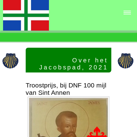
OHJ▾
Uitslagen▾
Parcours▾
Over het
Links en contact▾
Jacobspad, 2021
Troostprijs, bij DNF 100 mijl
van Sint Annen