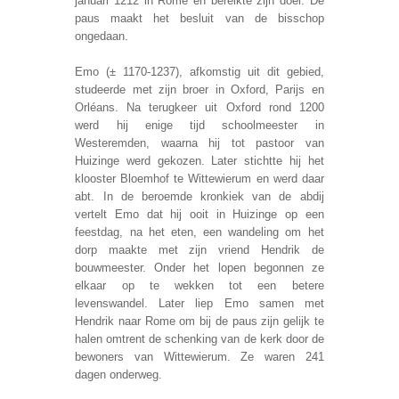
januari 1212 in Rome en bereikte zijn doel. De
paus maakt het besluit van de bisschop
ongedaan.
Emo (± 1170-1237), afkomstig uit dit gebied,
studeerde met zijn broer in Oxford, Parijs en
Orléans. Na terugkeer uit Oxford rond 1200
werd hij enige tijd schoolmeester in
Westeremden, waarna hij tot pastoor van
Huizinge werd gekozen. Later stichtte hij het
klooster Bloemhof te Wittewierum en werd daar
abt. In de beroemde kronkiek van de abdij
vertelt Emo dat hij ooit in Huizinge op een
feestdag, na het eten, een wandeling om het
dorp maakte met zijn vriend Hendrik de
bouwmeester. Onder het lopen begonnen ze
elkaar op te wekken tot een betere
levenswandel. Later liep Emo samen met
Hendrik naar Rome om bij de paus zijn gelijk te
halen omtrent de schenking van de kerk door de
bewoners van Wittewierum. Ze waren 241
dagen onderweg.