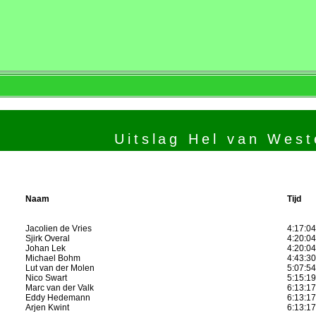
Uitslag Hel van Wes
Naam
Tijd
Jacolien de Vries
4:17:0
Sjirk Overal
4:20:0
Johan Lek
4:20:0
Michael Bohm
4:43:3
Lut van der Molen
5:07:5
Nico Swart
5:15:1
Marc van der Valk
6:13:1
Eddy Hedemann
6:13:1
Arjen Kwint
6:13:1