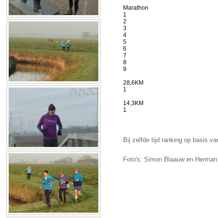
Marathon
1
2
3
4
5
6
7
8
9
28,6KM
1
14,3KM
1
Bij zelfde tijd ranking op basis va
Foto's: Simon Blaauw en Herman