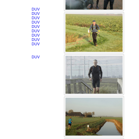
0
DUV
0
DUV
0
DUV
7
DUV
1
DUV
4
DUV
0
DUV
2
DUV
5
DUV
0
DUV