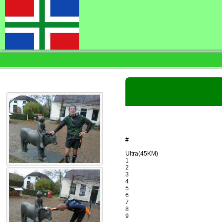
#
Ultra(45KM)
1
2
3
4
5
6
7
8
9