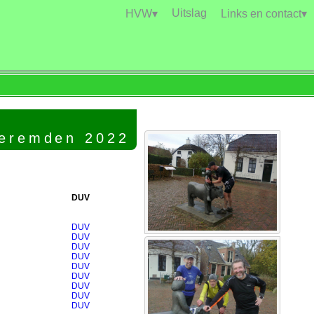
Uitslag
HVW▾
Links en contact▾
teremden 2022
DUV
4
DUV
4
DUV
4
DUV
0
DUV
4
DUV
9
DUV
7
DUV
7
DUV
7
DUV