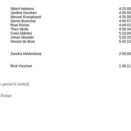
Albert Heikens
4:25:0
Jantine Geurken
4:35:0
Wessel Kranghand
4:35:0
Gerrie Boersma
4:40:5
Roel Kleine
4:49:4
Theo Wolfs
4:58:3
Cees Dijkstra
5:10:0
Johan Wander
5:20:3
Hessel de Boer
5:42:1
Sandra Medendorp
2:56:0
Rick Visscher
1:38:11
n geslacht,leeftijd.
 Rinket